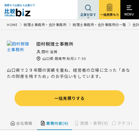
見積もり比較なら比較ビズ
MENU
一括見積もり
企業を探す
HOME
税理士事務所・会計事務所
税理士事務所・会計事務所の一覧
会
田村税理士事務所
田村 滋規
山口県
周南市
秋月1-7-50
山口県で２９年間の実績を重ね、経営者の立場に立った「あな
たの財産を残すため」のお手伝いをしています。
一括見積りする
実績・事例(0)
クチコミ(0
会社情報
業務内容(6)