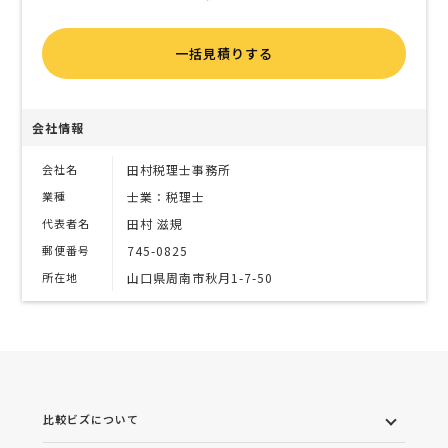
一括見積りする
会社情報
会社名
田村税理士事務所
業種
士業：税理士
代表者名
田村 滋規
郵便番号
745-0825
所在地
山口県周南市秋月1-7-50
比較ビズについて