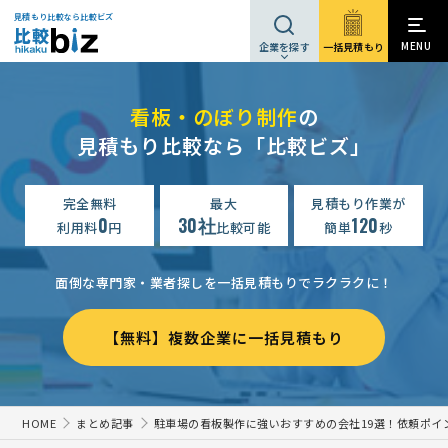
見積もり比較なら比較ビズ
MENU
一括見積もり
企業を探す
看板・のぼり制作
の
見積もり比較なら「比較ビズ」
完全無料
最大
見積もり作業が
0
30社
120
利用料
円
比較可能
簡単
秒
面倒な専門家・業者探しを一括見積もりでラクラクに！
【無料】複数企業に一括見積もり
HOME
まとめ記事
駐車場の看板製作に強いおすすめの会社19選！依頼ポイ