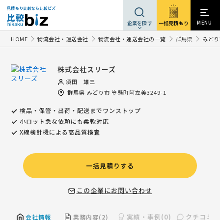
見積もり比較なら比較ビズ
MENU
一括見積もり
企業を探す
HOME
物流会社・運送会社
物流会社・運送会社の一覧
群馬県
みどり
株式会社スリーズ
須田 雄三
群馬県
みどり市
笠懸町阿左美3249-1
検品・保管・出荷・配送までワンストップ
小ロット急な依頼にも柔軟対応
X線検針機による高品質検査
一括見積りする
この企業にお問い合わせ
実績・事例(0)
クチコミ(0
会社情報
業務内容(2)