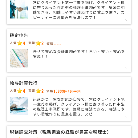
常にクライアント第一主義を掲げ、クライアント様
に寄り添った伴走型の税理士事務所です。気軽に相
談できる、相談しやすい環境作りに重点を置き、ス
ピーディーにお悩みを解決します！
確定申告
4
2
人気
実績
価格
-----
任せて安心な会計事務所です！早い・安い・安心を
実現！！
給与計算代行
4
2
人気
実績
価格
10833円/月平均
迅速かつ丁寧な対応が自慢で、常にクライアント第
一主義を掲げ、クライアント様に寄り添った伴走型
の税理士事務所です。気軽に相談できる、相談しや
すい環境作りに重点を置き、スピー …
税務調査対策（税務調査の経験が豊富な税理士）