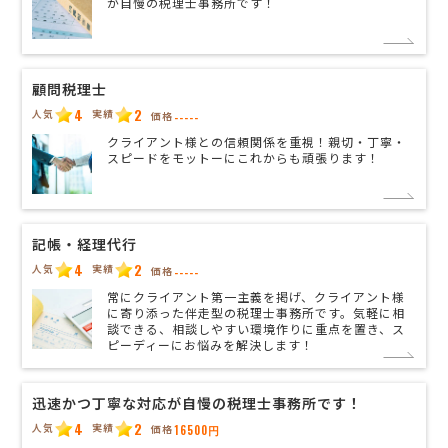
が自慢の税理士事務所です！
顧問税理士
4
2
人気
実績
価格
-----
クライアント様との信頼関係を重視！親切・丁寧・
スピードをモットーにこれからも頑張ります！
記帳・経理代行
4
2
人気
実績
価格
-----
常にクライアント第一主義を掲げ、クライアント様
に寄り添った伴走型の税理士事務所です。気軽に相
談できる、相談しやすい環境作りに重点を置き、ス
ピーディーにお悩みを解決します！
迅速かつ丁寧な対応が自慢の税理士事務所です！
4
2
人気
実績
価格
16500円