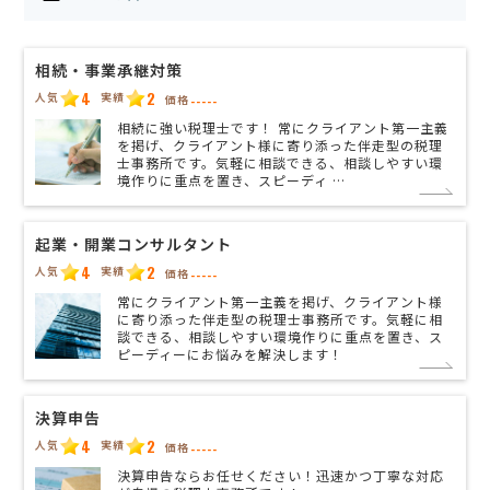
相続・事業承継対策
4
2
人気
実績
価格
-----
相続に強い税理士です！ 常にクライアント第一主義
を掲げ、クライアント様に寄り添った伴走型の税理
士事務所です。気軽に相談できる、相談しやすい環
境作りに重点を置き、スピーディ …
起業・開業コンサルタント
4
2
人気
実績
価格
-----
常にクライアント第一主義を掲げ、クライアント様
に寄り添った伴走型の税理士事務所です。気軽に相
談できる、相談しやすい環境作りに重点を置き、ス
ピーディーにお悩みを解決します！
決算申告
4
2
人気
実績
価格
-----
決算申告ならお任せください！迅速かつ丁寧な対応