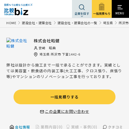
見積もり比較なら比較ビズ
MENU
一括見積もり
企業を探す
HOME
建設会社・建築会社
建設会社・建築会社の一覧
埼玉県
所沢市
株式会社昭健
宮崎 昭典
埼玉県
所沢市
下富1442-6
弊社は設計から施工まで一括で承ることができます。実績とし
ては美容室・飲食店の内装工事(大工工事、クロス張り、床張り
等)やマンションのリノベーション工事を行っております。
一括見積りする
この企業にお問い合わせ
業務内容(0)
実績・事例(0)
会社情報
クチコミ(2)