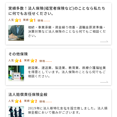
実績多数！法人保険(経営者保険など)のことなら私たち
に何でもお任せください。
1
1
人気
実績
価格
-----
相続・事業承継・資金繰り改善・退職金原資準備・
決算対策など法人保険のことなら何でもご相談くだ
さい。
その他保険
4
2
人気
実績
価格
-----
建設業、運送業、製造業、教育業、医療介護福祉業
を得意としています。法人保険のことなら何でもご
相談ください。
法人賠償責任保険全般
4
2
人気
実績
価格
-----
2019年に法人様特化支社を設立致しました。法人損
保全般において強みがございます。