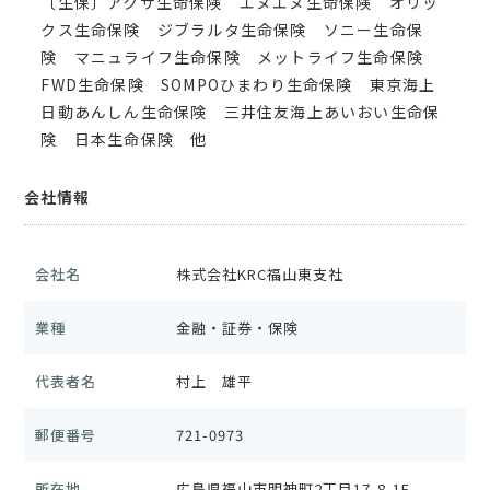
〔生保〕アクサ生命保険 エヌエヌ生命保険 オリッ
クス生命保険 ジブラルタ生命保険 ソニー生命保
険 マニュライフ生命保険 メットライフ生命保険
FWD生命保険 SOMPOひまわり生命保険 東京海上
日動あんしん生命保険 三井住友海上あいおい生命保
険 日本生命保険 他
会社情報
会社名
株式会社KRC福山東支社
業種
金融・証券・保険
代表者名
村上 雄平
郵便番号
721-0973
所在地
広島県福山市明神町2丁目17-8-1F