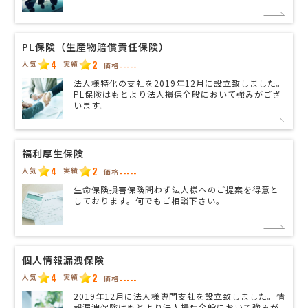
PL保険（生産物賠償責任保険）
4
2
人気
実績
価格
-----
法人様特化の支社を2019年12月に設立致しました。
PL保険はもとより法人損保全般において強みがござ
います。
福利厚生保険
4
2
人気
実績
価格
-----
生命保険損害保険問わず法人様へのご提案を得意と
しております。何でもご相談下さい。
個人情報漏洩保険
4
2
人気
実績
価格
-----
2019年12月に法人様専門支社を設立致しました。情
報漏洩保険はもとより法人損保全般において強みが