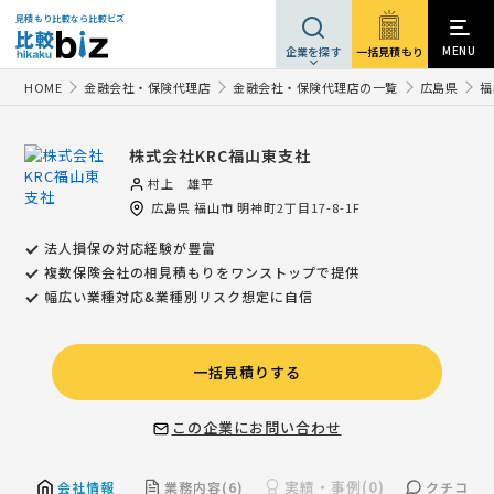
見積もり比較なら比較ビズ
MENU
一括見積もり
企業を探す
HOME
金融会社・保険代理店
金融会社・保険代理店の一覧
広島県
福
株式会社KRC福山東支社
村上 雄平
広島県
福山市
明神町2丁目17-8-1F
法人損保の対応経験が豊富
複数保険会社の相見積もりをワンストップで提供
幅広い業種対応&業種別リスク想定に自信
一括見積りする
この企業にお問い合わせ
実績・事例(0)
会社情報
業務内容(6)
クチコミ(