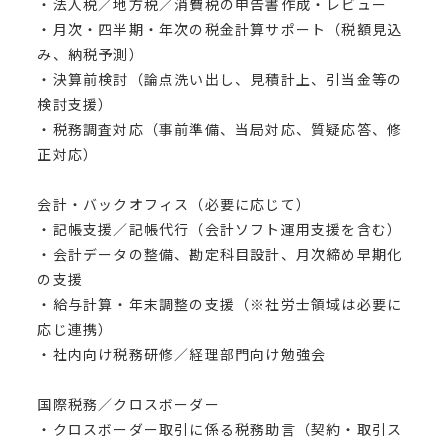
・法人税／地方税／消費税の申告書作成・レビュー
・月次・四半期・年次の税金計算サポート（税額見込
み、納税予測）
・決算前検討（論点洗い出し、見積計上、引当金等の
検討支援）
・税務調査対応（事前準備、当局対応、質疑応答、修
正対応）
会計・バックオフィス（必要に応じて）
・記帳支援／記帳代行（会計ソフト運用支援を含む）
・会計データの整備、勘定科目設計、月次締め早期化
の支援
・給与計算・年末調整の支援（※社労士領域は必要に
応じ連携）
・社内向け税務研修／経理部門向け勉強会
国際税務／クロスボーダー
・クロスボーダー取引に係る税務助言（契約・取引ス