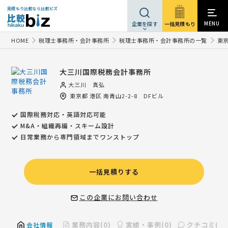
見積もり比較なら比較ビズ
MENU
一括見積もり
企業を探す
HOME
税理士事務所・会計事務所
税理士事務所・会計事務所の一覧
東
大三川国際税務会計事務所
大三川 真弘
東京都
港区
南青山2-2-8 DFビル
国際税務対応・英語対応可能
M&A・組織再編・スキーム設計
日常業務から専門領域までワンストップ
一括見積りする
この企業にお問い合わせ
業務内容(0)
実績・事例(0)
クチコミ(0)
会社情報