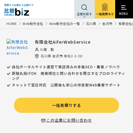
見積もり比較なら比較ビズ
MENU
一括見積もり
企業を探す
HOME
Web制作会社
Web制作会社の一覧
石川県
金沢市
有限会社Ai
有限会社AiferWebService
川畑 勤
石川県
金沢市
有松2-2-38
自社ポータルサイト運営で実証済みの本格SEO・集客ノウハウ
原稿丸投げOK 検索順位と問い合わせを両立するプロのライティ
ング
チャットで翌日対応 公開後も安心の伴走型Web集客サポート
一括見積りする
この企業にお問い合わせ