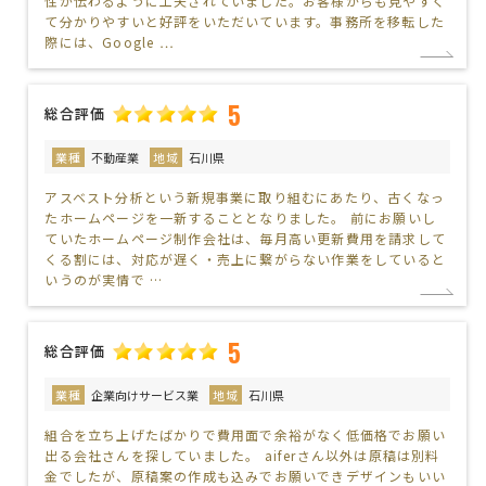
性が伝わるように工夫されていました。お客様からも見やすく
て分かりやすいと好評をいただいています。事務所を移転した
際には、Google …
5
総合評価
業種
不動産業
地域
石川県
アスベスト分析という新規事業に取り組むにあたり、古くなっ
たホームページを一新することとなりました。 前にお願いし
ていたホームページ制作会社は、毎月高い更新費用を請求して
くる割には、対応が遅く・売上に繋がらない作業をしていると
いうのが実情で …
5
総合評価
業種
企業向けサービス業
地域
石川県
組合を立ち上げたばかりで費用面で余裕がなく低価格でお願い
出る会社さんを探していました。 aiferさん以外は原稿は別料
金でしたが、原稿案の作成も込みでお願いできデザインもいい