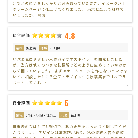
けで私の想いをしっかりと汲み取っていただき、イメージ以上
のホームページに仕上げてくれました。 東京と金沢で離れて
いましたが、電話 …
4.8
総合評価
業種
製造業
地域
石川県
地球環境にやさしい木質バイオマスボイラーを開発しました
が、当方は地方の小さな鉄鋼所でどのように広めてよいかわか
らず困っていました。 まずはホームページを作らないといけな
いと、相談したところ企画・デザインから原稿案まですべでサ
ポートしてくれ …
5
総合評価
業種
弁護・税理・社労士
地域
石川県
担当者の方はとても親切で、私の要望をしっかりと聞いてくだ
さりました。 デザインは清潔感があり、私の業務内容や信頼