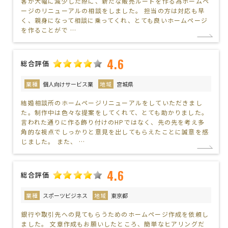
客が大幅に減少した際に、新たな販売ルートを作る為ホームペ
ージのリニューアルの相談をしました。 担当の方は対応も早
く、親身になって相談に乗ってくれ、とても良いホームページ
を作ることがで …
4.6
総合評価
業種
個人向けサービス業
地域
宮城県
結婚相談所のホームページリニューアルをしていただきまし
た。制作中は色々な提案をしてくれて、とても助かりました。
言われた通りに作る飾り付けのHPではなく、先の先を考え多
角的な視点でしっかりと意見を出してもらえたことに誠意を感
じました。 また、 …
4.6
総合評価
業種
スポーツビジネス
地域
東京都
銀行や取引先への見てもらうためのホームページ作成を依頼し
ました。 文章作成もお願いしたところ、簡単なヒアリングだ