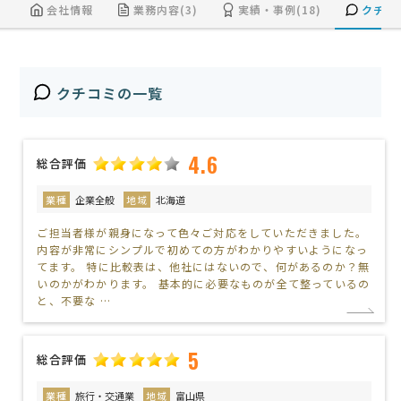
会社情報
業務内容(3)
実績・事例(18)
クチコミ
クチコミの一覧
4.6
総合評価
業種
企業全般
地域
北海道
ご担当者様が親身になって色々ご対応をしていただきました。
内容が非常にシンプルで初めての方がわかりやすいようになっ
てます。 特に比較表は、他社にはないので、何があるのか？無
いのかがわかります。 基本的に必要なものが全て整っているの
と、不要な …
5
総合評価
業種
旅行・交通業
地域
富山県