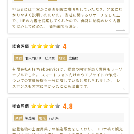
担当者には丁寧かつ簡潔明確に説明をしていただき、非常にわ
かりやすく説明いただいた。 当社に関するリサーチをした上
で、HPの内容を提案してくれたので、非常に納得のいく内容
で安心して頼めた。 価格面でも満足。
4
総合評価
業種
個人向けサービス業
地域
広島県
有限会社AiferWebServiceは、提案の内容が良く費用もリーゾ
ナブルでした。 スマートフォン向けのウエブサイトの作成に
ついての実績経験も十分に有していると感じられました。 レ
スポンスも非常に早かったことも理由です。
4.8
総合評価
業種
製造業
地域
石川県
能登名物の土産用菓子の製造販売をしており、コロナ禍で観光