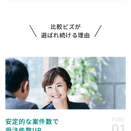
150万円まで
福岡県
総額予算
依頼地域
[依頼・相談したい業務内容] 製造 [品目] 紙オムツ [素材] 繊維 [依頼・
相談したい内容] 現在、新たな大人用排泄ケア製品の立ち上げを計画し
比較ビズが
ており、 OEM製造を行っていただける企業様を探しております。 「自
立歩行が可能な方のQOL向上」をコンセプト …
選ばれ続ける理由
【女性下着の製造】縫製工場・アパレルOE
Mへの相談・問合せ
製造会社 > 縫製工場・アパレルOEM
相談して決めたい
東京都
総額予算
依頼地域
[依頼・相談したい業務内容] 縫製 [品目] [素材] [依頼・相談したい内
容] 女性の下着販売事業を考えております。 オリジナル商品の開発・製
造についてご相談させていただければと思います。 [必要となる数量]
[納期] [その他ご質問、ご要望、備 …
【アクリルスタンドの製造委託先の国内工
POINT
安定的な案件数で
01
場】樹脂・プラスチック製造加工の資料請求
受注件数UP
製造会社 > 樹脂・アクリル加工