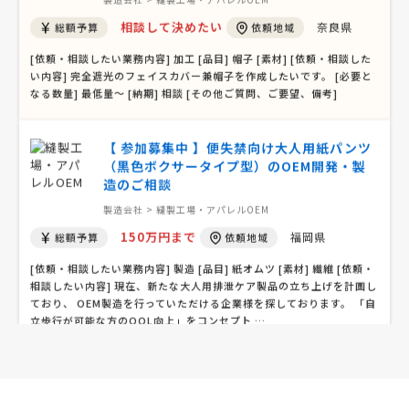
製造会社 > 縫製工場・アパレルOEM
相談して決めたい
奈良県
総額予算
依頼地域
[依頼・相談したい業務内容] 加工 [品目] 帽子 [素材] [依頼・相談した
い内容] 完全遮光のフェイスカバー兼帽子を作成したいです。 [必要と
なる数量] 最低量～ [納期] 相談 [その他ご質問、ご要望、備考]
【 参加募集中 】便失禁向け大人用紙パンツ
（黒色ボクサータイプ型）のOEM開発・製
造のご相談
製造会社 > 縫製工場・アパレルOEM
150万円まで
福岡県
総額予算
依頼地域
[依頼・相談したい業務内容] 製造 [品目] 紙オムツ [素材] 繊維 [依頼・
相談したい内容] 現在、新たな大人用排泄ケア製品の立ち上げを計画し
ており、 OEM製造を行っていただける企業様を探しております。 「自
立歩行が可能な方のQOL向上」をコンセプト …
【女性下着の製造】縫製工場・アパレルOE
Mへの相談・問合せ