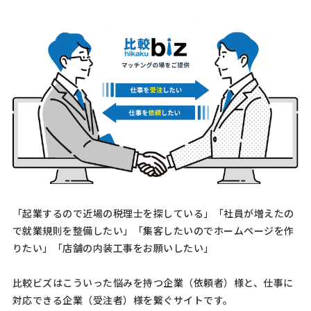
[相談内容] 名入れリュックサックの見積をお願いします。リュックサ
ックはウエストベルト付きで、防水性能があるものを希望していま
す。色は黒、グレー、暗めの青または緑など派手でないものでお願い
します。サイズはH50×W30程度、容量は中型（３０Ｌ程度 …
繊維・縫製製造加工の資料請求
製造会社 > 縫製工場・アパレルOEM
30万円まで
千葉県
総額予算
依頼地域
[依頼・相談したい業務内容] 縫製 プリント [品目] シャツ [素材] 織物
[依頼・相談したい内容] tシャツを作りたく工場を探しています。 背中
にシルクスクリーンでプリント、胸にタバコサイズの刺繍を考えていま
「起業するので近場の税理士を探している」「社員が増えたの
す。 tシャツはレギュラーフィットのサイ …
で就業規則を整備したい」「集客したいのでホームページを作
りたい」「店舗の内装工事をお願いしたい」
【シルク１００％ハンカチ３２０枚】縫製工
場・アパレルOEMへの相談・問合せ
比較ビズはこういった悩みを持つ企業（依頼者）様と、仕事に
製造会社 > 縫製工場・アパレルOEM
対応できる企業（受注者）様を繋ぐサイトです。