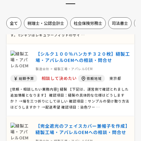
30万円まで
千葉県
総額予算
依頼地域
[依頼・相談したい業務内容] 縫製 プリント [品目] シャツ [素材] 織物
全て
税理士・公認会計士
社会保険労務士
司法書士
[依頼・相談したい内容] tシャツを作りたく工場を探しています。 背中
にシルクスクリーンでプリント、胸にタバコサイズの刺繍を考えていま
す。 tシャツはレギュラーフィットのサイ …
【シルク１００％ハンカチ３２０枚】縫製工
場・アパレルOEMへの相談・問合せ
製造会社 > 縫製工場・アパレルOEM
相談して決めたい
東京都
総額予算
依頼地域
[依頼・相談したい業務内容] 縫製 【下記は、運営側で確認とれました
追加情報となります】 確認項目：縫製の具体的な仕様はどうします
か？ →端を三つ折りにしてほしい 確認項目：サンプルの受け取り方法
はどうしますか？ →配送希望 確認項目：染色ワー …
【完全遮光のフェイスカバー兼帽子を作成】
縫製工場・アパレルOEMへの相談・問合せ