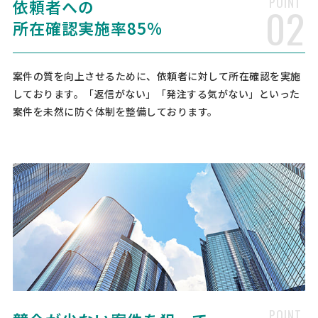
POINT
依頼者への
02
相談して決めたい
東京都
月額予算
依頼地域
所在確認実施率85%
[依頼・相談したい業務内容] 縫製 染色 加工 プリント [品目] スカート
パンツ シャツ バッグ シューズ アクセサリー・宝飾 [素材] 生地 繊維 糸
[依頼・相談したい内容] [必要となる数量] [納期] [その他ご質問、ご要
案件の質を向上させるために、依頼者に対して所在確認を実施
望、備考]
しております。「返信がない」「発注する気がない」といった
案件を未然に防ぐ体制を整備しております。
小ロット可｜ゴルフウェアOEM生産相談
製造会社 > 縫製工場・アパレルOEM
相談して決めたい
愛知県
総額予算
依頼地域
[依頼・相談したい業務内容] 縫製 加工 プリント [品目] パンツ シャツ
帽子 [素材] 生地 繊維 [依頼・相談したい内容] ゴルフウェアブランド
の立ち上げにあたり、OEM生産のパートナーを探しています。 まずは
ポロシャツやモックネック、パンツ、キャッ …
【カバンの留め具】木工製造加工の資料請求
製造会社 > 木材加工
POINT