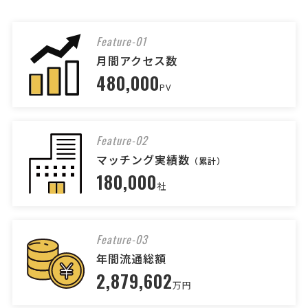
相談して決めたい
東京都
総額予算
依頼地域
[依頼・相談したい業務内容] 縫製 【下記は、運営側で確認とれました
追加情報となります】 確認項目：縫製の具体的な仕様はどうします
Feature-01
か？ →端を三つ折りにしてほしい 確認項目：サンプルの受け取り方法
月間アクセス数
はどうしますか？ →配送希望 確認項目：染色ワー …
480,000
PV
【完全遮光のフェイスカバー兼帽子を作成】
縫製工場・アパレルOEMへの相談・問合せ
Feature-02
製造会社 > 縫製工場・アパレルOEM
マッチング実績数
相談して決めたい
奈良県
総額予算
依頼地域
（累計）
180,000
[依頼・相談したい業務内容] 加工 [品目] 帽子 [素材] [依頼・相談した
社
い内容] 完全遮光のフェイスカバー兼帽子を作成したいです。 [必要と
なる数量] 最低量～ [納期] 相談 [その他ご質問、ご要望、備考]
Feature-03
【 参加募集中 】便失禁向け大人用紙パンツ
年間流通総額
（黒色ボクサータイプ型）のOEM開発・製
2,879,602
造のご相談
万円
製造会社 > 縫製工場・アパレルOEM