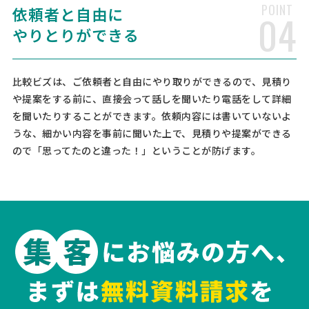
相談して決めたい
東京都
POINT
総額予算
依頼地域
依頼者と自由に
04
やりとりができる
[依頼・相談したい業務内容] 縫製 染色 加工 プリント [品目] パンツ シ
ャツ ジャケット アンダーウェア 帽子 バッグ [素材] [依頼・相談したい
内容] ・多品目、少量生産で行ってくれるところを探しています。 ・品
質と低価格 ・短納期 [必要となる数 …
比較ビズは、ご依頼者と自由にやり取りができるので、見積り
や提案をする前に、直接会って話しを聞いたり電話をして詳細
【鉄・L曲げ加工・30000～50000個】金
を聞いたりすることができます。依頼内容には書いていないよ
属・金型製造加工の資料請求
うな、細かい内容を事前に聞いた上で、見積りや提案ができる
製造会社 > 金属加工
ので「思ってたのと違った！」ということが防げます。
相談して決めたい
大分県
総額予算
依頼地域
[ご要望] 見積もり希望 [依頼・相談したい業務内容] 板金加工 プレス加
工 [品目] その他金属・樹脂・超硬部品 [素材] 鉄 [依頼・相談したい内
容] 長さ30mm、幅15mm、厚さ0.5mmの鉄板を長さ15mmのとこで
L曲げ加工してもらいたいです。 [必要となる数量 …
【オリジナル「袖付き外気浴ブランケット」
を開発予定】製造会社への問合せ
製造会社 > 製造会社