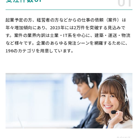
予算上限なし
東京都
総額予算
依頼地域
[ご要望] カタログ・価格表の送付希望 [依頼・相談したい業務内容] マ
起業予定の方、経営者の方などからの仕事の依頼（案件）は
シニング加工 [品目] アミューズメント [素材] 熱可塑性プラスチック
年々増加傾向にあり、2023年には2万件を突破する見込みで
[依頼・相談したい内容] 新事業立ち上げの為、アクリルスタンドの製
す。案件の業界内訳は士業・IT系を中心に、建築・運送・物流
造委託先の国内工場を探しております。 希 …
など様々です。企業のあらゆる発注シーンを網羅するために、
196のカテゴリを用意しています。
【ラグジュアリー布地製ガーメントバッグの
縫製＆ロゴのプリント依頼】
製造会社 > 縫製工場・アパレルOEM
相談して決めたい
神奈川県
総額予算
依頼地域
[依頼・相談したい業務内容] 縫製 プリント [品目] バッグ [素材] 生地
[依頼・相談したい内容] Dior等のブランドが使用しているラグジュア
リー布地製ガーメントバッグの縫製に加えてロゴのプリント依頼。 [必
要となる数量] 小ロット希望 (50個や100個 …
繊維・縫製製造加工の資料請求
製造会社 > 縫製工場・アパレルOEM