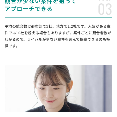
競合が少ない案件を狙って
03
相談して決めたい
大阪府
総額予算
依頼地域
アプローチできる
[ご要望] 見積もり希望 [依頼・相談したい業務内容] 設計 旋盤加工 [品
目] 建具 [素材] メープル ブナ スプルース 楢（ナラ） ケヤキ 板材 [依
頼・相談したい内容] カバンの留め具として使用される、金属製パー
平均の競合数は都市部で5社、地方で2.2社です。人気がある案
ツ、おこしを木製でオリジナル加工製品が …
件では10社を超える場合もありますが、案件ごとに競合者数が
わかるので、ライバルが少ない案件を選んで提案できるのも特
アパレル立ち上げに伴う縫製依頼
徴です。
製造会社 > 縫製工場・アパレルOEM
相談して決めたい
東京都
月額予算
依頼地域
[依頼・相談したい業務内容] 縫製 [品目] スカート パンツ ドレス シャ
ツ ジャケット [素材] 織物 ニット 生地 レース 繊維 糸 [依頼・相談した
い内容] 2027年1月のアパレルブランド立ち上げに向けて、縫製パート
ナーを探しています。 スカート・パンツ …
イベントグッズの制作(Tシャツ、パーカー、
キャップ、バックなど）
製造会社 > 縫製工場・アパレルOEM