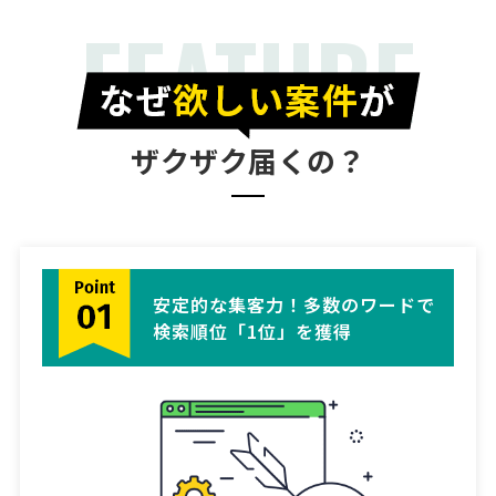
製造会社 > 縫製工場・アパレルOEM
FEATURE
相談して決めたい
東京都
総額予算
依頼地域
[依頼・相談したい業務内容] 縫製 [品目] [素材] [依頼・相談したい内
容] 女性の下着販売事業を考えております。 オリジナル商品の開発・製
造についてご相談させていただければと思います。 [必要となる数量]
[納期] [その他ご質問、ご要望、備 …
ザクザク届くの？
安定的な集客力！多数のワードで
検索順位「1位」を獲得