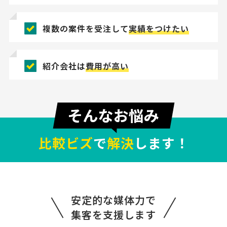
複数の案件を受注して
実績をつけたい
紹介会社は
費用が高い
比較ビズ
で
解決
します！
【名入れリュックサック】縫製・アパレルO
EMの見積もり依頼
安定的な媒体力で
製造会社 > 縫製工場・アパレルOEM
集客を支援します
300万円まで
東京都
総額予算
依頼地域