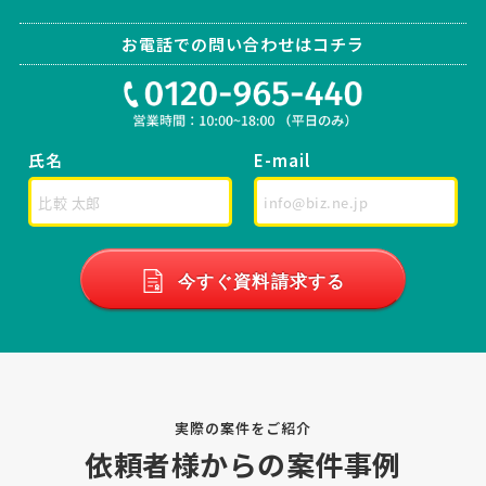
相談して決めたい
東京都
総額予算
依頼地域
お電話での問い合わせはコチラ
[ご要望] 見積もり希望 カタログ・価格表の送付希望 [依頼・相談した
い製造品目] その他 [具体的な依頼・相談したい内容] サウナ後の外気
浴で使用することを目的とした、オリジナルの「袖付き外気浴ブラン
ケット」を開発したいと考えています。 一般的 …
氏名
E-mail
【名入れリュックサック】縫製・アパレルO
EMの見積もり依頼
製造会社 > 縫製工場・アパレルOEM
300万円まで
東京都
総額予算
依頼地域
今すぐ資料請求する
[相談内容] 名入れリュックサックの見積をお願いします。リュックサ
ックはウエストベルト付きで、防水性能があるものを希望していま
す。色は黒、グレー、暗めの青または緑など派手でないものでお願い
します。サイズはH50×W30程度、容量は中型（３０Ｌ程度 …
実際の案件をご紹介
繊維・縫製製造加工の資料請求
依頼者様からの案件事例
製造会社 > 縫製工場・アパレルOEM