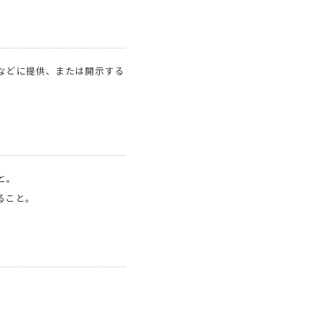
などに提供、または開示する
と。
ること。