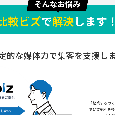
比較ビズ
で
解決
します
定的な媒体力で
集客を支援し
「起業するので
で就業規則を整