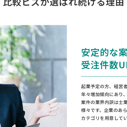
比較ビズが
選ばれ続ける理由
安定的な
受注件数U
起業予定の方、経営
年々増加傾向にあり、
案件の業界内訳は士業
様々です。企業のあら
カテゴリを用意して