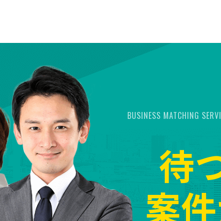
BUSINESS MATCHING SERV
待
案件