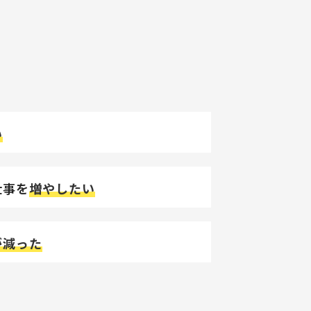
い
仕事を
増やしたい
が減った